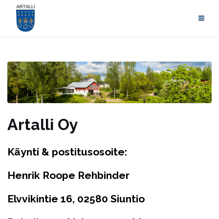
Skip
to
content
Artalli Oy
Käynti & postitusosoite:
Henrik Roope Rehbinder
Elvvikintie 16, 02580 Siuntio