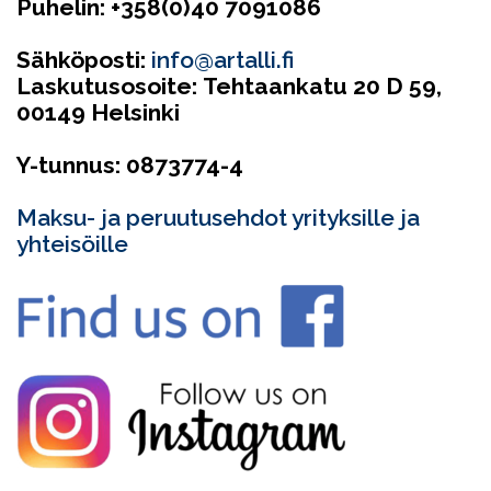
Puhelin: +358(0)40 7091086
Sähköposti:
info@artalli.fi
Laskutusosoite:
Tehtaankatu 20 D 59,
00149 Helsinki
Y-tunnus: 0873774-4
Maksu- ja peruutusehdot yrityksille ja
yhteisöille