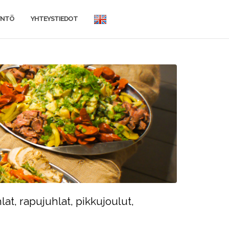
BRIEFLY
YNTÖ
YHTEYSTIEDOT
IN
ENGLISH
lat, r
apujuhlat, pikkujoulut,