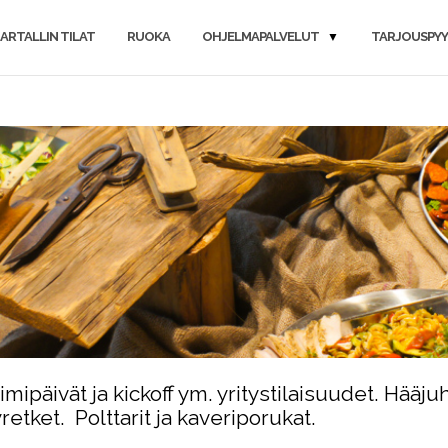
ARTALLIN TILAT
RUOKA
OHJELMAPALVELUT
TARJOUSPY
imipäivät ja kickoff ym. yritystilaisuudet.
Hääjuh
yretket.
Polttarit ja kaveriporukat.