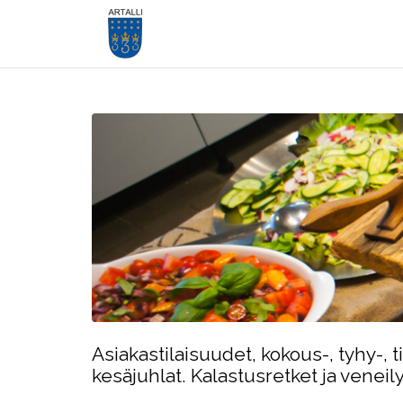
Skip
to
content
Asiakastilaisuudet, kokous-, tyhy-, ti
kesäjuhlat.
Kalastusretket ja veneil