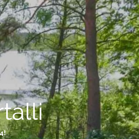
talli
4!