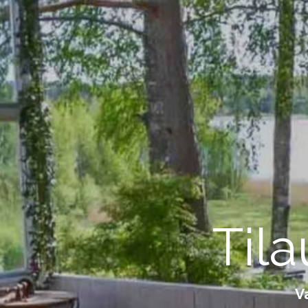
Tila
V