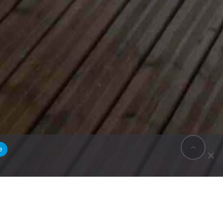
e
BACK
TO
TOP