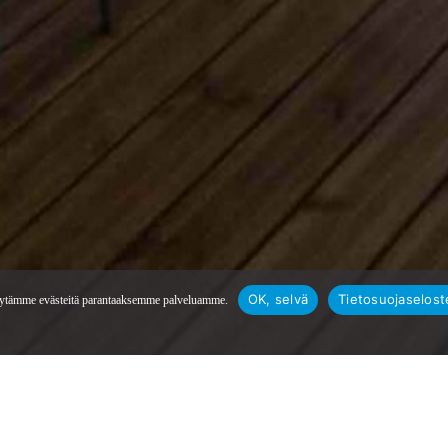
OK, selvä
Tietosuojaselost
ytämme evästeitä parantaaksemme palveluamme.