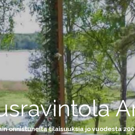
usravintola Ar
ain onnistuneita tilaisuuksia jo vuodesta 200