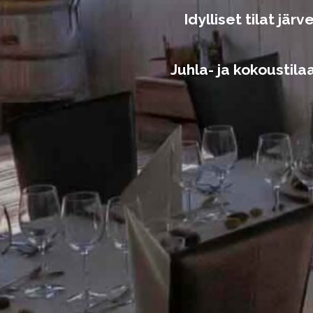
Idylliset tilat jä
Juhla- ja kokoustila