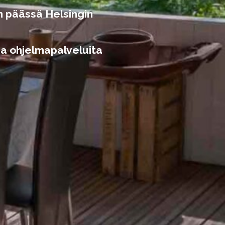
an päässä Helsingin
 ja ohjelmapalveluita