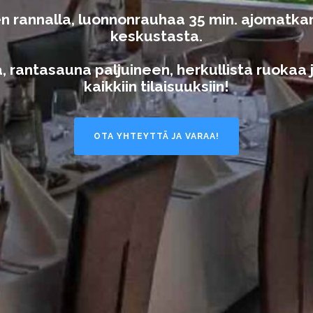
rven rannalla, luonnonrauhaa 35 min. ajomatk
keskustasta.
a, rantasauna paljuineen, herkullista ruokaa
kaikkiin tilaisuuksiin!
OTA YHTEYTTÄ JA VARAA!